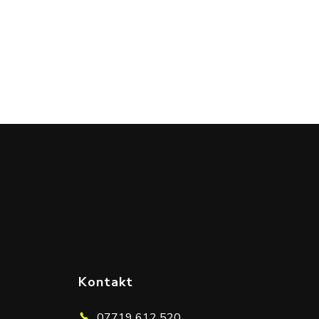
Chcesz porozmawiać o s
Kontakt
07719 612 520