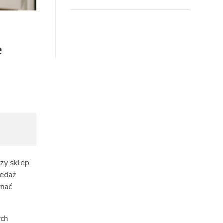
e
czy sklep
zedaż
ynać
ych