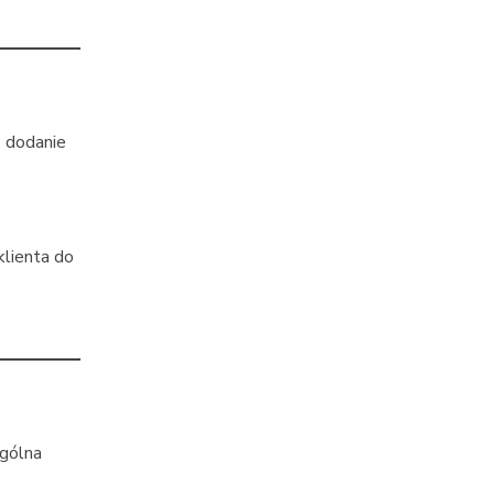
o dodanie
klienta do
ogólna