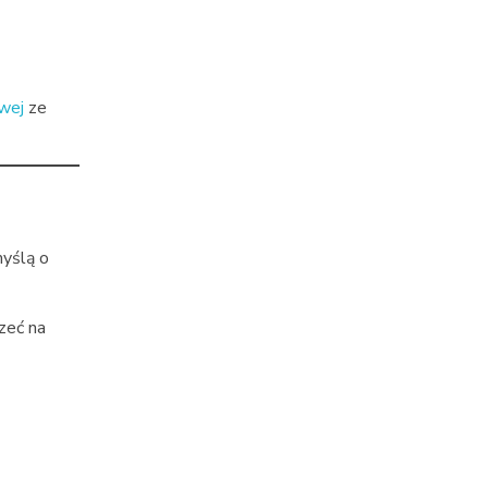
wej
ze
myślą o
zeć na