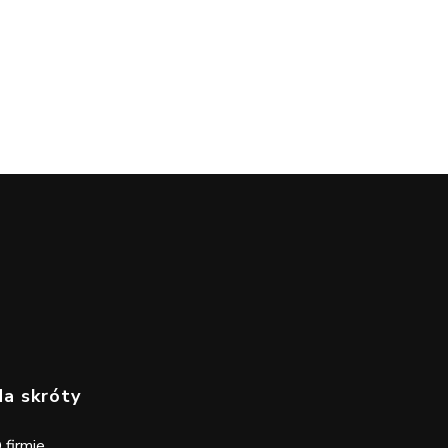
UMÓW ROZMOWĘ
Na skróty
 firmie