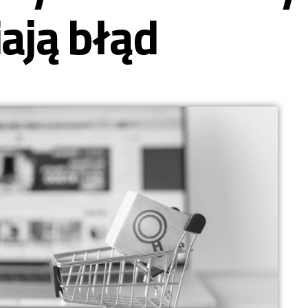
ają błąd