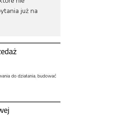
które nie
ytania już na
zedaż
wania do działania, budować
wej