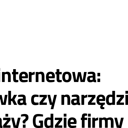
Zacznij projekt
internetowa:
ka czy narzędz
ży? Gdzie firmy