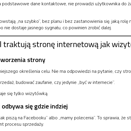
wiera podstawowe dane kontaktowe, nie prowadzi użytkownika do
stają „na szybko”, bez planu i bez zastanowienia się, jaką rolę m
 nie dostaje jasnego sygnału, co powinien zrobić dalej.
l traktują stronę internetową jak wizy
 tworzenia strony
ejszego określenia celu. Nie ma odpowiedzi na pytanie, czy str
zedaż, budować zaufanie, czy jedynie „być w internecie”.
aje się tylko wizytówką.
 odbywa się gdzie indziej
 tak piszą na Facebooku” albo „mamy polecenia”. To sprawia, że s
nt procesu sprzedaży.