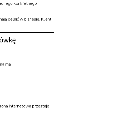
 żadnego konkretnego
ają pełnić w biznesie. Klient
tówkę
ona ma:
trona internetowa przestaje