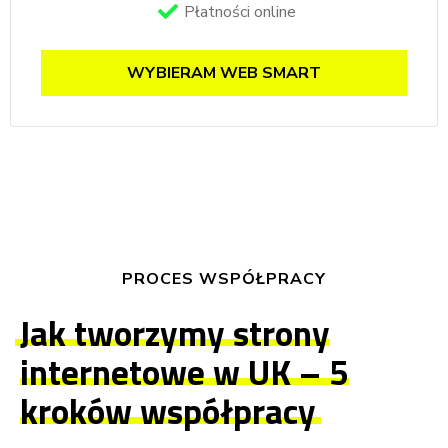
Płatności online
WYBIERAM WEB SMART
PROCES WSPÓŁPRACY
Jak tworzymy strony
internetowe w UK – 5
kroków współpracy