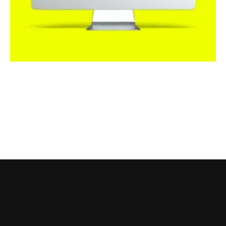
Chcesz porozmawiać o
swojej stronie internetowej?
UMÓW ROZMOWĘ