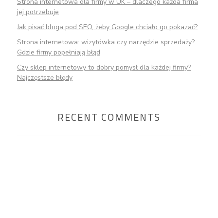
Strona internetowa dla firmy w UK – dlaczego każda firma
jej potrzebuje
Jak pisać bloga pod SEO, żeby Google chciało go pokazać?
Strona internetowa: wizytówka czy narzędzie sprzedaży?
Gdzie firmy popełniają błąd
Czy sklep internetowy to dobry pomysł dla każdej firmy?
Najczęstsze błędy
RECENT COMMENTS
Chcesz porozmawiać o