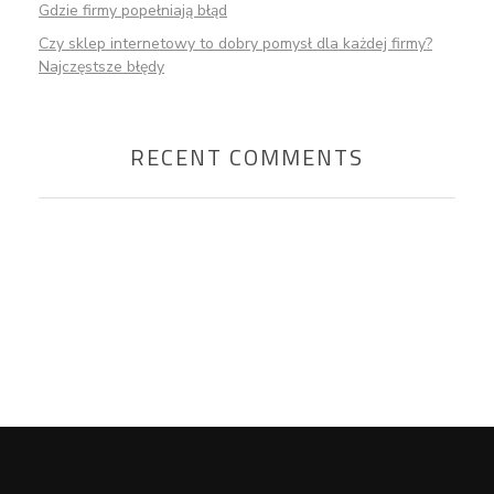
Gdzie firmy popełniają błąd
Czy sklep internetowy to dobry pomysł dla każdej firmy?
Najczęstsze błędy
RECENT COMMENTS
Chcesz porozmawiać o
swojej stronie internetowej?
UMÓW ROZMOWĘ