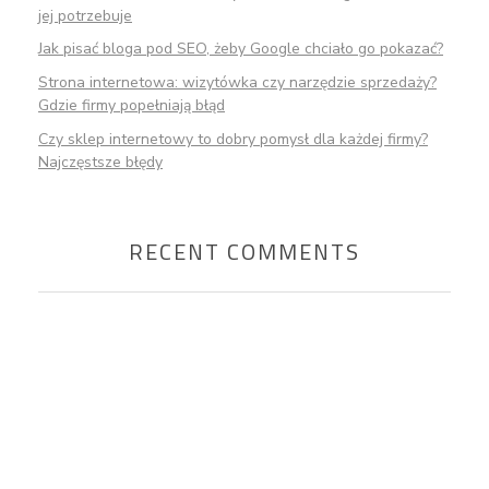
jej potrzebuje
Jak pisać bloga pod SEO, żeby Google chciało go pokazać?
Strona internetowa: wizytówka czy narzędzie sprzedaży?
Gdzie firmy popełniają błąd
Czy sklep internetowy to dobry pomysł dla każdej firmy?
Najczęstsze błędy
RECENT COMMENTS
Chcesz porozmawiać o
swojej stronie internetowej?