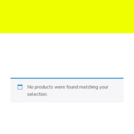
Web do Biznesu
Strony internetowe i sklepy online dla firm w UK
No products were found matching your
selection.