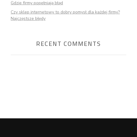
Gdzie firmy popełniają błąd
Czy sklep internetowy to dobry pomysł dla każdej firmy?
Najczęstsze błędy
RECENT COMMENTS
Chcesz porozmawiać o
swojej stronie internetowej?
UMÓW ROZMOWĘ