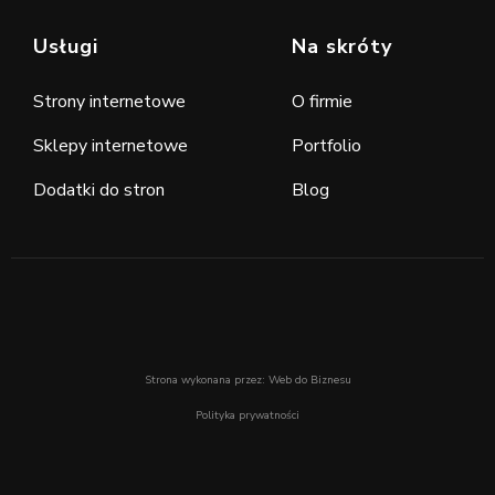
Usługi
Na skróty
Strony internetowe
O firmie
Sklepy internetowe
Portfolio
Dodatki do stron
Blog
Web do Biznesu
Strony internetowe i sklepy online dla firm w UK
Strona wykonana przez: Web do Biznesu
Polityka prywatności