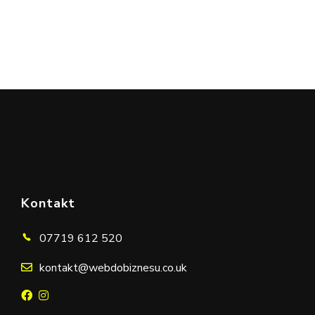
Chcesz porozmawiać o
swojej stronie internetowej?
UMÓW ROZMOWĘ
Kontakt
07719 612 520
kontakt@webdobiznesu.co.uk